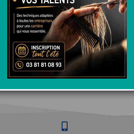
le coût global de la formation.
és en fin de formation).
US
