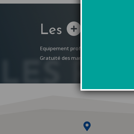
Les
Cordier
Equipement professionnel compris dans 
Gratuité des manuels scolaires (restitu
LES PL
