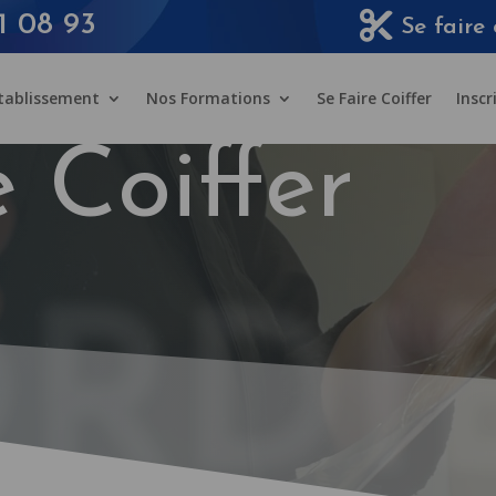
1 08 93
Se faire 
Etablissement
Nos Formations
Se Faire Coiffer
Inscr
e Coiffer
RDI