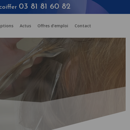
03 81 81 60 82
coiffer
iptions
Actus
Offres d’emploi
Contact
ER