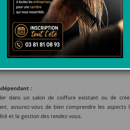
UFA B.CORDIER est l’assurance d’un apprentissage ri
rgie dans la création et le maintien d’une clientèle 
 la coiffure et des clients satisfaits sont susceptib
Indépendant :
ller dans un salon de coiffure existant ou de crée
nt, assurez-vous de bien comprendre les aspects lié
lité et la gestion des rendez-vous.