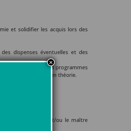
ie et solidifier les acquis lors des
 des dispenses éventuelles et des
×
ration aux contenus des programmes
mation. Examen blanc en théorie.
treprise, le tuteur et/ou le maître