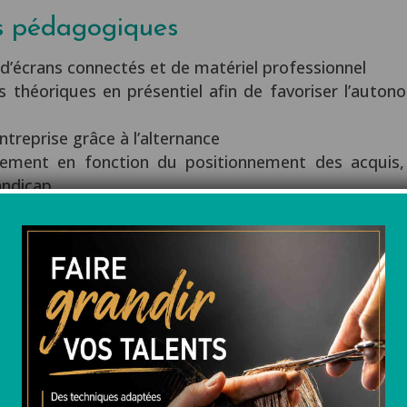
s pédagogiques
d’écrans connectés et de matériel professionnel
 théoriques en présentiel afin de favoriser l’autonom
entreprise grâce à l’alternance
gnement en fonction du positionnement des acquis,
andicap
nelle, cours théoriques & cours de pratiques, prépa
 l’acquisition des compétences tout au long de la for
n
teforme école directe pour l’apprenant, le chef d’en