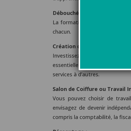
Débouchés Professionnels :
La formation BP coiffure de l’
chacun.
Création d’une Clientèle :
Investissez du temps et de l’éne
essentielle dans l’industrie de
services à d’autres.
Salon de Coiffure ou Travail 
Vous pouvez choisir de travai
envisagez de devenir indépenda
compris la comptabilité, la fisca