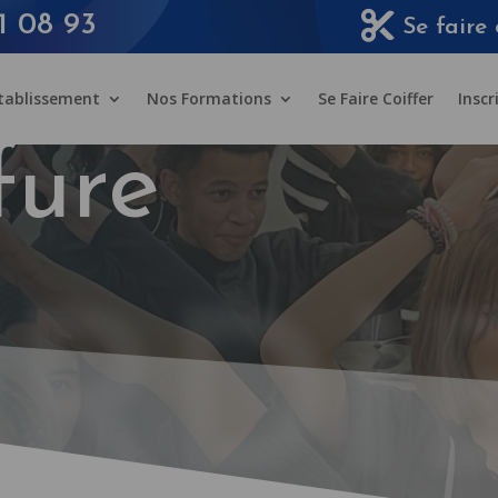
1 08 93
Se faire 
Etablissement
Nos Formations
Se Faire Coiffer
Inscr
fure
RDI