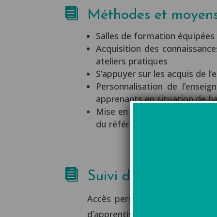

Méthodes et moyen
Salles de formation équipées 
Acquisition des connaissances
ateliers pratiques
S’appuyer sur les acquis de l’
Personnalisation de l’ensei
apprenants en situation de h
Mise en situation profession
du référentiel, évaluation de

Suivi de la formatio
Accès personnalisé à notre pla
d’apprentissage.