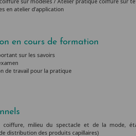
 coiffure sur modèles / Atelier pratique coiffure sur t
 en atelier d’application
ion en cours de formation
portant sur les savoirs
’examen
on de travail pour la pratique
nnels
e coiffure, milieu du spectacle et de la mode, éta
e distribution des produits capillaires)