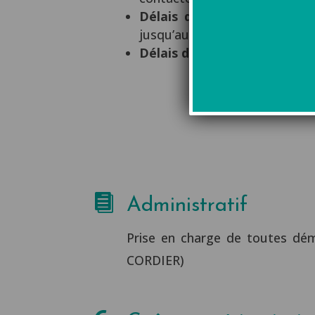
Délais d’inscriptions :
toute
jusqu’au 31 octobre.
Délais d’accès :
La formatio

Administratif
Prise en charge de toutes dém
CORDIER)