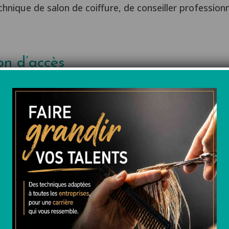
nique de salon de coiffure, de conseiller professionn
on d’accès
de la coiffure
30 ans (hors situation de dérogation)
entissage (non nécessaire pour candidater)
ion
ntacter au : 03 81 81 08 93
pace sur notre site à la rubrique
inscriptions
ou par t
ration@ecolecordier.fr
en vue d’un entretien avec la D