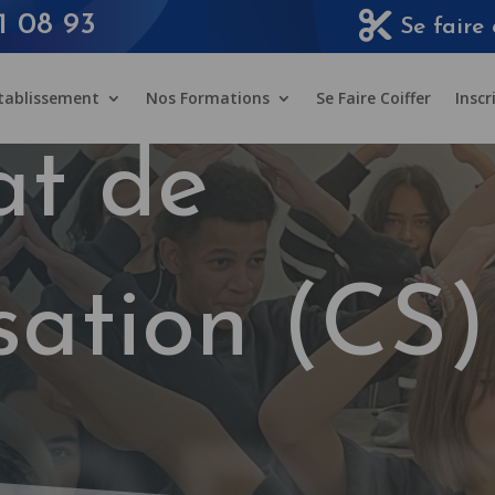
1 08 93
Se faire 
Etablissement
Nos Formations
Se Faire Coiffer
Inscr
at de
isation (CS)