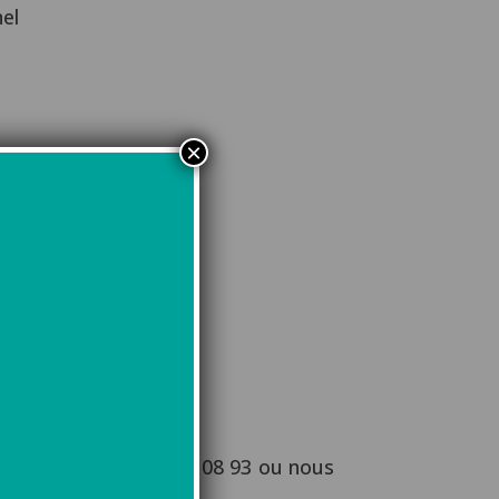
el
×
éléphone au 03 81 81 08 93 ou nous
irection.