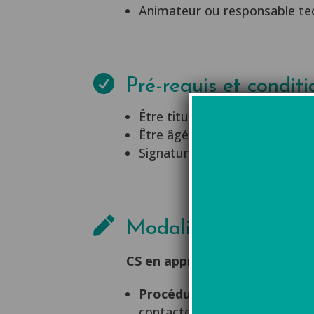
Animateur ou responsable tech

Pré-requis et conditi
Être titulaire du CAP Métiers 
Être âgé de 16ans à moins de 
Signature d’un contrat d’appr

Modalités d'inscript
CS en apprentissage –
Nous co
Procédures d’admission :
es
contacter par mail à
administ